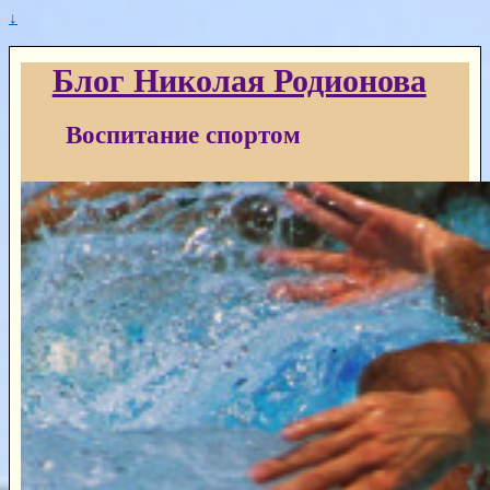
↓
Блог Николая Родионова
Воспитание спортом