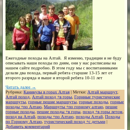
Ежегодные походы на Алтай. Я изменю, традиции и не буду
описывать наши походы по дням, они у нас расписаны на
нашем сайте подробно. В этом году мы с воспитанниками
делали два похода, первый ребята старшие 13-15 лет от
второго разряда и выше и второй ребята 10-11 лет
Читать далее →
Рубрика:
Каникулы в горах Алтая
|
Метки:
Алтай маршрут
,
Алтай поход
,
Алтай поход +в горы
,
Горнные туристические
маршруты
,
горные пешие маршруты
,
горные походы
,
горные
походы +по Алтаю
,
Маршруты +по горному алтаю
,
пешие
горные походы
,
пешие походы +в горы
,
поход +в горы летом
,
поход на Алтай
,
походы +по Алтаю
,
походы Алтай
,
Походы
по Горному Алтаю
,
туристический поход +с детьми
|
Добавить комментарий