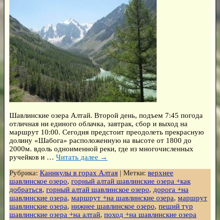
Шавлинские озера Алтай. Второй день, подъем 7:45 погода
отличная ни единого облачка, завтрак, сбор и выход на
маршрут 10:00. Сегодня предстоит преодолеть прекрасную
долину «Шабога» расположенную на высоте от 1800 до
2000м. вдоль одноименной реки, где из многочисленных
ручейков и
…
Читать далее →
Рубрика:
Каникулы в горах Алтая
|
Метки:
верхнее
шавлинское озеро
,
горный алтай шавлинские озера +как
добраться
,
горный алтай шавлинское озеро
,
дорога +на
шавлинские озера
,
маршрут +на шавлинские озера
,
маршрут
шавлинские озера
,
нижнее шавлинское озеро
,
пеший тур
шавлинские озера +на алтай
,
поход +на шавлинские озера