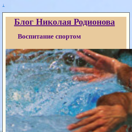
↓
Блог Николая Родионова
Воспитание спортом