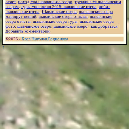
отчет
,
поход +на шавлинское озеро
,
треккинг +к шавлинским
озерам
,
туры +по алтаю 2015 шавлинские озера
,
чибит
шавлинские озера
,
Шавлинские озера
,
шавлинские озера
маршрут пеший
,
шавлинские озера отзывы
,
шавлинские
озера отчеты
,
шавлинские озера туры
,
шавлинские озера
фото
,
шавлинское озеро
,
шавлинское озеро +как добраться
|
Добавить комментарий
©2026 -
Блог Николая Родионова
↑