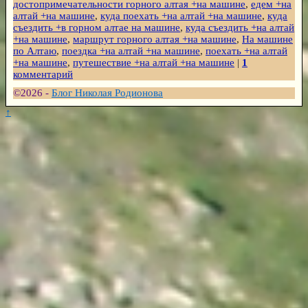
достопримечательности горного алтая +на машине
,
едем +на
алтай +на машине
,
куда поехать +на алтай +на машине
,
куда
съездить +в горном алтае на машине
,
куда съездить +на алтай
+на машине
,
маршрут горного алтая +на машине
,
На машине
по Алтаю
,
поездка +на алтай +на машине
,
поехать +на алтай
+на машине
,
путешествие +на алтай +на машине
|
1
комментарий
©2026 -
Блог Николая Родионова
↑