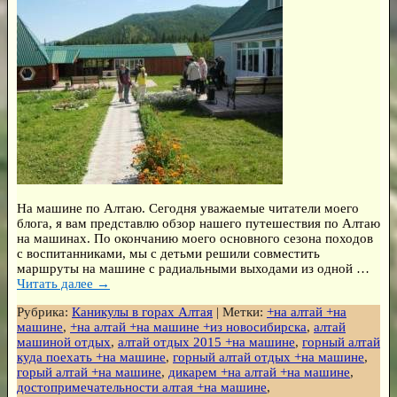
На машине по Алтаю. Сегодня уважаемые читатели моего
блога, я вам представлю обзор нашего путешествия по Алтаю
на машинах. По окончанию моего основного сезона походов
с воспитанниками, мы с детьми решили совместить
маршруты на машине с радиальными выходами из одной
…
Читать далее →
Рубрика:
Каникулы в горах Алтая
|
Метки:
+на алтай +на
машине
,
+на алтай +на машине +из новосибирска
,
алтай
машиной отдых
,
алтай отдых 2015 +на машине
,
горный алтай
куда поехать +на машине
,
горный алтай отдых +на машине
,
горый алтай +на машине
,
дикарем +на алтай +на машине
,
достопримечательности алтая +на машине
,