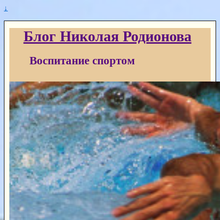
↓
Блог Николая Родионова
Воспитание спортом