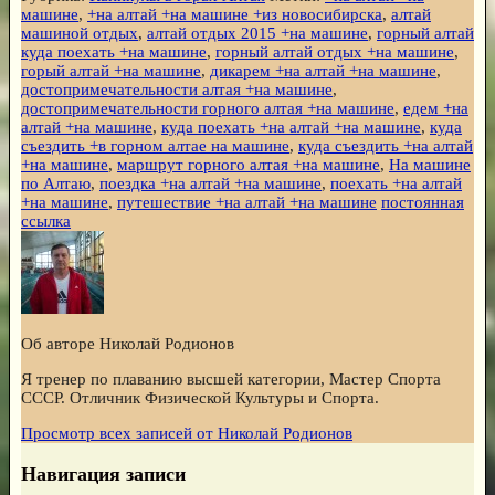
машине
,
+на алтай +на машине +из новосибирска
,
алтай
машиной отдых
,
алтай отдых 2015 +на машине
,
горный алтай
куда поехать +на машине
,
горный алтай отдых +на машине
,
горый алтай +на машине
,
дикарем +на алтай +на машине
,
достопримечательности алтая +на машине
,
достопримечательности горного алтая +на машине
,
едем +на
алтай +на машине
,
куда поехать +на алтай +на машине
,
куда
съездить +в горном алтае на машине
,
куда съездить +на алтай
+на машине
,
маршрут горного алтая +на машине
,
На машине
по Алтаю
,
поездка +на алтай +на машине
,
поехать +на алтай
+на машине
,
путешествие +на алтай +на машине
постоянная
ссылка
Об авторе Николай Родионов
Я тренер по плаванию высшей категории, Мастер Спорта
СССР. Отличник Физической Культуры и Спорта.
Просмотр всех записей от
Николай Родионов
Навигация записи