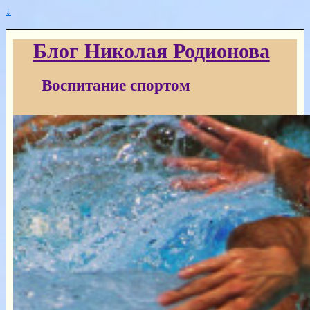
↓
Блог Николая Родионова
Воспитание спортом