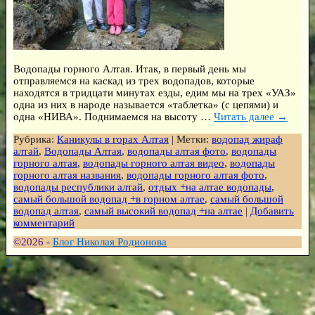
Водопады горного Алтая. Итак, в первый день мы
отправляемся на каскад из трех водопадов, которые
находятся в тридцати минутах езды, едим мы на трех «УАЗ»
одна из них в народе называется «таблетка» (с цепями) и
одна «НИВА». Поднимаемся на высоту
…
Читать далее →
Рубрика:
Каникулы в горах Алтая
|
Метки:
водопад жираф
алтай
,
Водопады Алтая
,
водопады алтая фото
,
водопады
горного алтая
,
водопады горного алтая видео
,
водопады
горного алтая названия
,
водопады горного алтая фото
,
водопады республики алтай
,
отдых +на алтае водопады
,
самый большой водопад +в горном алтае
,
самый большой
водопад алтая
,
самый высокий водопад +на алтае
|
Добавить
комментарий
©2026 -
Блог Николая Родионова
↑