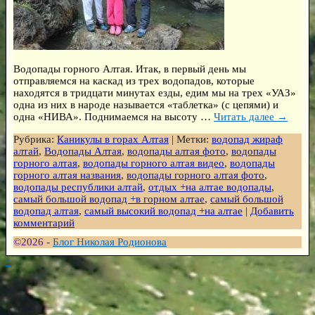
Водопады горного Алтая. Итак, в первый день мы
отправляемся на каскад из трех водопадов, которые
находятся в тридцати минутах езды, едим мы на трех «УАЗ»
одна из них в народе называется «таблетка» (с цепями) и
одна «НИВА». Поднимаемся на высоту
…
Читать далее →
Рубрика:
Каникулы в горах Алтая
|
Метки:
водопад жираф
алтай
,
Водопады Алтая
,
водопады алтая фото
,
водопады
горного алтая
,
водопады горного алтая видео
,
водопады
горного алтая названия
,
водопады горного алтая фото
,
водопады республики алтай
,
отдых +на алтае водопады
,
самый большой водопад +в горном алтае
,
самый большой
водопад алтая
,
самый высокий водопад +на алтае
|
Добавить
комментарий
©2026 -
Блог Николая Родионова
↑