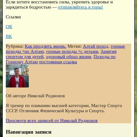
Если хотите восстановить силы, укрепить здоровье и
зарядиться бодростью —
отправляйтесь в горы!
Ссылки
ОК
ВК
Рубрика:
Как продлить жизнь.
Метки:
Алтай поход
,
горные
походы +по Алтаю
,
горные походы +с детьми
,
Занятия
спортом для детей
,
здоровый образ жизни
,
Походы по
Горному Алтаю
постоянная ссылка
Об авторе Николай Родионов
Я тренер по плаванию высшей категории, Мастер Спорта
СССР. Отличник Физической Культуры и Спорта.
Просмотр всех записей от
Николай Родионов
Навигация записи